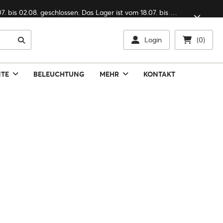
Jährliche Sommerferien: Unser Büro ist vom 18.07. bis 02.08. geschlossen. Das Lager ist vom 18.07. bis 09.08. geschlossen.
Login
(0)
NTE
BELEUCHTUNG
MEHR
KONTAKT