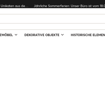
Seit über 60 Jahren spezialisiert auf den Import und Export von Unikaten aus dem Fernen Osten
TZMÖBEL
DEKORATIVE OBJEKTE
HISTORISCHE ELEME