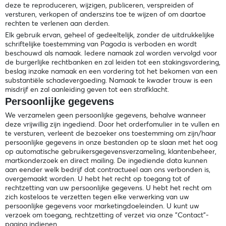
deze te reproduceren, wijzigen, publiceren, verspreiden of
versturen, verkopen of anderszins toe te wijzen of om daartoe
rechten te verlenen aan derden.
Elk gebruik ervan, geheel of gedeeltelijk, zonder de uitdrukkelijke
schriftelijke toestemming van Pagoda is verboden en wordt
beschouwd als namaak. Iedere namaak zal worden vervolgd voor
de burgerlijke rechtbanken en zal leiden tot een stakingsvordering,
beslag inzake namaak en een vordering tot het bekomen van een
substantiële schadevergoeding. Namaak te kwader trouw is een
misdrijf en zal aanleiding geven tot een strafklacht.
Persoonlijke gegevens
We verzamelen geen persoonlijke gegevens, behalve wanneer
deze vrijwillig zijn ingediend. Door het orderfomulier in te vullen en
te versturen, verleent de bezoeker ons toestemming om zijn/haar
persoonlijke gegevens in onze bestanden op te slaan met het oog
op automatische gebruikersgegevensverzameling, klantenbeheer,
martkonderzoek en direct mailing. De ingediende data kunnen
aan eender welk bedrijf dat contractueel aan ons verbonden is,
overgemaakt worden. U hebt het recht op toegang tot of
rechtzetting van uw persoonlijke gegevens. U hebt het recht om
zich kosteloos te verzetten tegen elke verwerking van uw
persoonlijke gegevens voor marketingdoeleinden. U kunt uw
verzoek om toegang, rechtzetting of verzet via onze "Contact"-
pagina indienen.