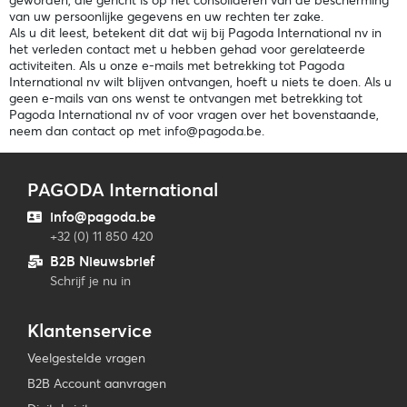
geworden, die gericht is op het consolideren van de bescherming
van uw persoonlijke gegevens en uw rechten ter zake.
Als u dit leest, betekent dit dat wij bij Pagoda International nv in
het verleden contact met u hebben gehad voor gerelateerde
activiteiten. Als u onze e-mails met betrekking tot Pagoda
International nv wilt blijven ontvangen, hoeft u niets te doen. Als u
geen e-mails van ons wenst te ontvangen met betrekking tot
Pagoda International nv of voor vragen over het bovenstaande,
neem dan contact op met info@pagoda.be.
PAGODA International
info@pagoda.be
+32 (0) 11 850 420
B2B Nieuwsbrief
Schrijf je nu in
Klantenservice
Veelgestelde vragen
B2B Account aanvragen