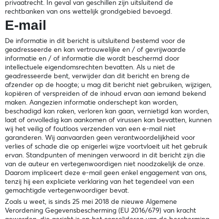
privaatrecht. In geval van geschillen zijn uitsluitend de
rechtbanken van ons wettelijk grondgebied bevoegd.
E-mail
De informatie in dit bericht is uitsluitend bestemd voor de
geadresseerde en kan vertrouwelijke en / of gevrijwaarde
informatie en / of informatie die wordt beschermd door
intellectuele eigendomsrechten bevatten. Als u niet de
geadresseerde bent, verwijder dan dit bericht en breng de
afzender op de hoogte; u mag dit bericht niet gebruiken, wijzigen,
kopiëren of verspreiden of de inhoud ervan aan iemand bekend
maken. Aangezien informatie onderschept kan worden,
beschadigd kan raken, verloren kan gaan, vernietigd kan worden,
laat of onvolledig kan aankomen of virussen kan bevatten, kunnen
wij het veilig of foutloos verzenden van een e-mail niet
garanderen. Wij aanvaarden geen verantwoordelijkheid voor
verlies of schade die op enigerlei wijze voortvloeit uit het gebruik
ervan. Standpunten of meningen verwoord in dit bericht zijn die
van de auteur en vertegenwoordigen niet noodzakelijk de onze.
Daarom impliceert deze e-mail geen enkel engagement van ons,
tenzij hij een expliciete verklaring van het tegendeel van een
gemachtigde vertegenwoordiger bevat.
Zoals u weet, is sinds 25 mei 2018 de nieuwe Algemene
Verordening Gegevensbescherming (EU 2016/679) van kracht