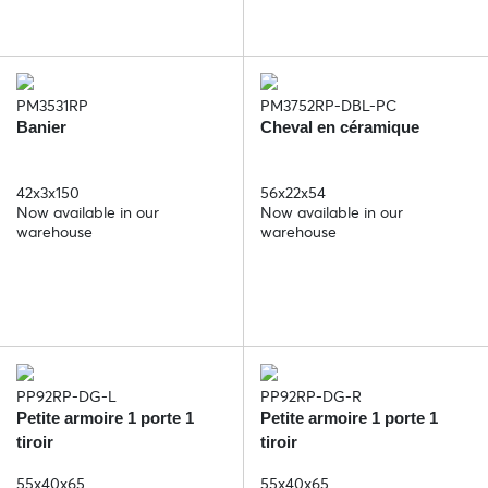
PM3531RP
PM3752RP-DBL-PC
Banier
Cheval en céramique
42x3x150
56x22x54
Now available in our
Now available in our
warehouse
warehouse
PP92RP-DG-L
PP92RP-DG-R
Petite armoire 1 porte 1
Petite armoire 1 porte 1
tiroir
tiroir
55x40x65
55x40x65